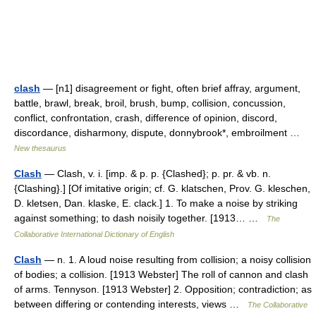
clash
— [n1] disagreement or fight, often brief affray, argument,
battle, brawl, break, broil, brush, bump, collision, concussion,
conflict, confrontation, crash, difference of opinion, discord,
discordance, disharmony, dispute, donnybrook*, embroilment …
New thesaurus
Clash
— Clash, v. i. [imp. & p. p. {Clashed}; p. pr. & vb. n.
{Clashing}.] [Of imitative origin; cf. G. klatschen, Prov. G. kleschen,
D. kletsen, Dan. klaske, E. clack.] 1. To make a noise by striking
against something; to dash noisily together. [1913… …
The
Collaborative International Dictionary of English
Clash
— n. 1. A loud noise resulting from collision; a noisy collision
of bodies; a collision. [1913 Webster] The roll of cannon and clash
of arms. Tennyson. [1913 Webster] 2. Opposition; contradiction; as
between differing or contending interests, views …
The Collaborative