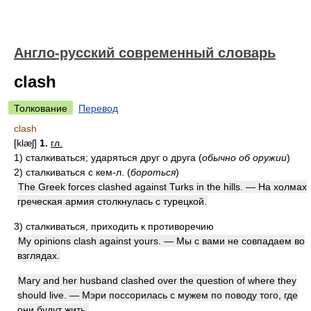
Англо-русский современный словарь
clash
Толкование
Перевод
clash
[klæʃ]
1.
гл.
1)
сталкиваться; ударяться друг о друга
(
обычно об оружии
)
2)
сталкиваться с кем-л.
(
бороться
)
The Greek forces clashed against Turks in the hills. — На холмах
греческая армия столкнулась с турецкой.
3)
сталкиваться, приходить к противоречию
My opinions clash against yours. — Мы с вами не совпадаем во
взглядах.
Mary and her husband clashed over the question of where they
should live. — Мэри поссорилась с мужем по поводу того, где
они будут жить.