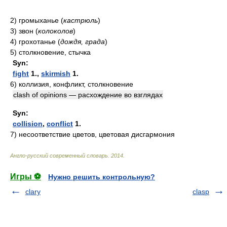
2)
громыханье
(
кастрюль
)
3)
звон
(
колоколов
)
4)
грохотанье
(
дождя, града
)
5)
столкновение, стычка
Syn:
fight
1.,
skirmish
1.
6)
коллизия, конфликт, столкновение
clash of opinions — расхождение во взглядах
Syn:
collision
,
conflict
1.
7)
несоответствие цветов, цветовая дисгармония
Англо-русский современный словарь
.
2014
.
Игры ⚽
Нужно решить контрольную?
clary
clasp