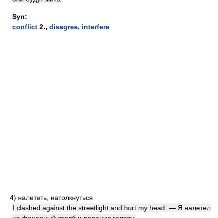
Syn:
conflict
2.,
disagree
,
interfere
4)
налететь, натолкнуться
I clashed against the streetlight and hurt my head. — Я налетел