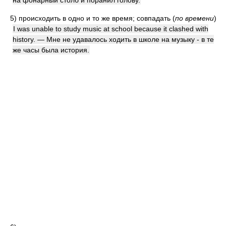
на фонарный столб и поранил голову.
5)
происходить в одно и то же время; совпадать
(
по времени
)
I was unable to study music at school because it clashed with
history. — Мне не удавалось ходить в школе на музыку - в те
же часы была история.