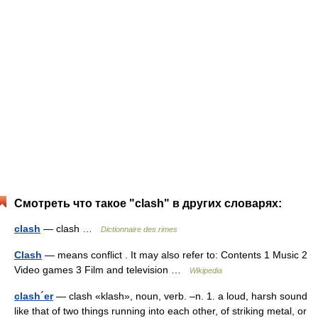
Смотреть что такое "clash" в других словарях:
clash
— clash …
Dictionnaire des rimes
Clash
— means conflict . It may also refer to: Contents 1 Music 2
Video games 3 Film and television …
Wikipedia
clash´er
— clash «klash», noun, verb. –n. 1. a loud, harsh sound
like that of two things running into each other, of striking metal, or