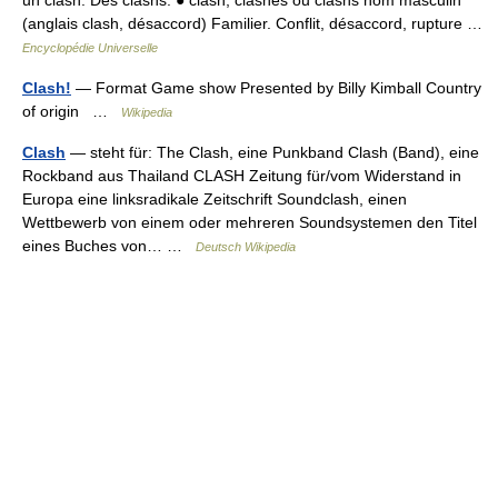
un clash. Des clashs. ● clash, clashes ou clashs nom masculin
(anglais clash, désaccord) Familier. Conflit, désaccord, rupture …
Encyclopédie Universelle
Clash!
— Format Game show Presented by Billy Kimball Country
of origin …
Wikipedia
Clash
— steht für: The Clash, eine Punkband Clash (Band), eine
Rockband aus Thailand CLASH Zeitung für/vom Widerstand in
Europa eine linksradikale Zeitschrift Soundclash, einen
Wettbewerb von einem oder mehreren Soundsystemen den Titel
eines Buches von… …
Deutsch Wikipedia