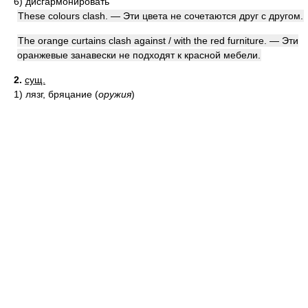
6)
дисгармонировать
These colours clash. — Эти цвета не сочетаются друг с другом.
The orange curtains clash against / with the red furniture. — Эти
оранжевые занавески не подходят к красной мебели.
2.
сущ.
1)
лязг, бряцание
(
оружия
)