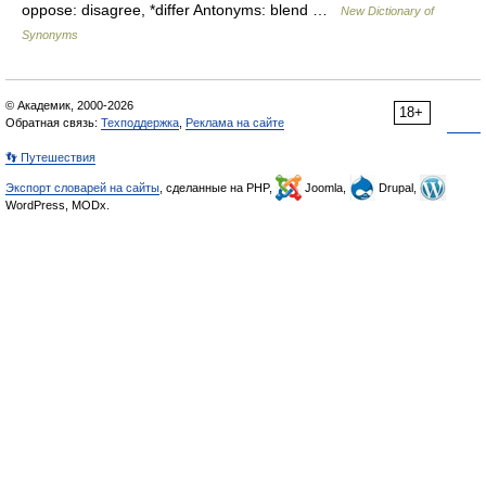
oppose: disagree, *differ Antonyms: blend …
New Dictionary of
Synonyms
© Академик, 2000-2026
18+
Обратная связь:
Техподдержка
,
Реклама на сайте
👣 Путешествия
Экспорт словарей на сайты
, сделанные на PHP,
Joomla,
Drupal,
WordPress, MODx.