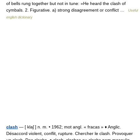
of bells rung together but not in tune: »He heard the clash of
cymbals. 2. Figurative. a) strong disagreement or conflict …
Useful
english dictionary
clash
— [ klaʃ ] n. m. • 1962; mot angl. « fracas » ♦ Anglic.
Désaccord violent, conflit, rupture. Chercher le clash. Provoquer